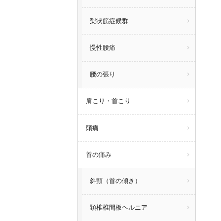
梨状筋症候群
慢性腰痛
腰の張り
肩こり・首こり
頭痛
首の痛み
斜頸（首の傾き）
頚椎椎間板ヘルニア