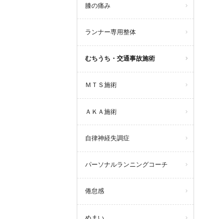
膝の痛み
ランナー専用整体
むちうち・交通事故施術
ＭＴＳ施術
ＡＫＡ施術
自律神経失調症
パーソナルランニングコーチ
倦怠感
めまい