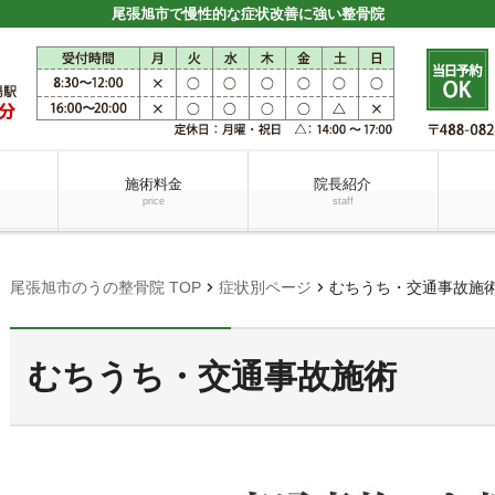
尾張旭市で慢性的な症状改善に強い整骨院
施術料金
院長紹介
price
staff
chevron_right
chevron_right
尾張旭市のうの整骨院 TOP
症状別ページ
むちうち・交通事故施
むちうち・交通事故施術