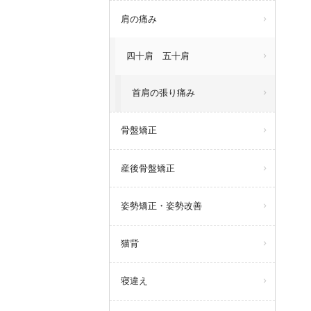
肩の痛み
四十肩 五十肩
首肩の張り痛み
骨盤矯正
産後骨盤矯正
姿勢矯正・姿勢改善
猫背
寝違え