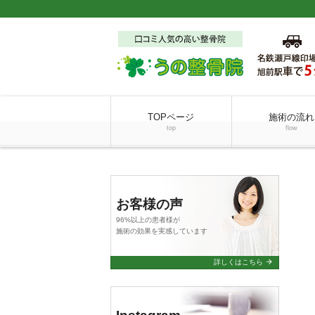
TOPページ
施術の流れ
top
flow
お客様の声
96%以上の患者様が
施術の効果を実感しています
arrow_forward
詳しくはこちら