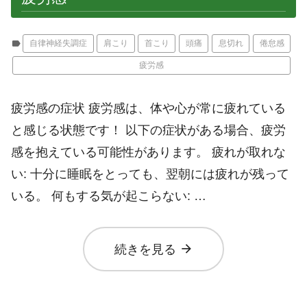
label
自律神経失調症
肩こり
首こり
頭痛
息切れ
倦怠感
疲労感
疲労感の症状 疲労感は、体や心が常に疲れている
と感じる状態です！ 以下の症状がある場合、疲労
感を抱えている可能性があります。 疲れが取れな
い: 十分に睡眠をとっても、翌朝には疲れが残って
いる。 何もする気が起こらない: …
arrow_forward
続きを見る