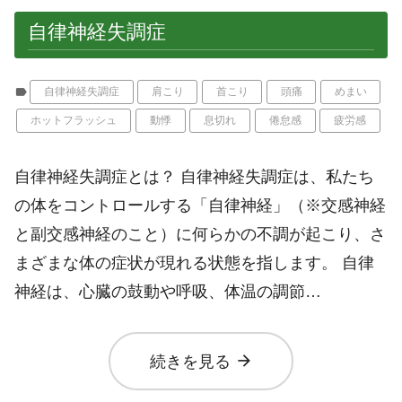
自律神経失調症
label
自律神経失調症
肩こり
首こり
頭痛
めまい
ホットフラッシュ
動悸
息切れ
倦怠感
疲労感
自律神経失調症とは？ 自律神経失調症は、私たち
の体をコントロールする「自律神経」（※交感神経
と副交感神経のこと）に何らかの不調が起こり、さ
まざまな体の症状が現れる状態を指します。 自律
神経は、心臓の鼓動や呼吸、体温の調節…
arrow_forward
続きを見る