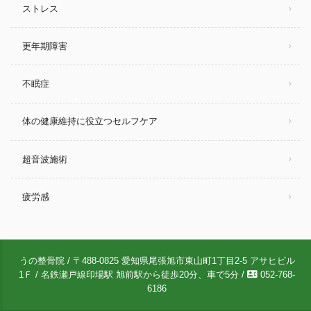
ストレス
更年期障害
不眠症
体の健康維持に役立つセルフケア
超音波施術
疲労感
うの整骨院 / 〒488-0825 愛知県尾張旭市東山町1丁目2-5 アサヒビル
contact_phone
1Ｆ / 名鉄瀬戸線印場駅 旭前駅から徒歩20分、車で5分 /
052-768-
6186