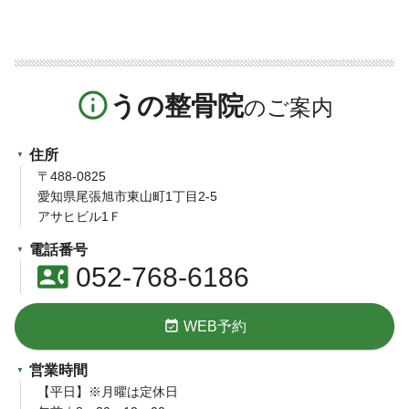
info_outline
うの整骨院
住所
〒488-0825
愛知県尾張旭市東山町1丁目2-5
アサヒビル1Ｆ
電話番号
contact_phone
052-768-6186
event_available
WEB予約
営業時間
【平日】※月曜は定休日