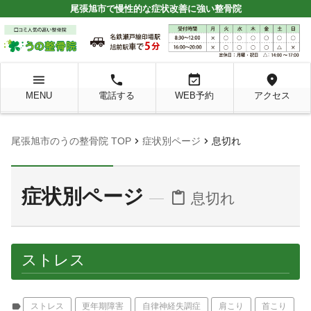
尾張旭市で慢性的な症状改善に強い整骨院
menu
local_phone
event_available
location_on
MENU
電話する
WEB予約
アクセス
chevron_right
chevron_right
尾張旭市のうの整骨院 TOP
症状別ページ
息切れ
症状別ページ
content_paste
息切れ
ストレス
label
ストレス
更年期障害
自律神経失調症
肩こり
首こり