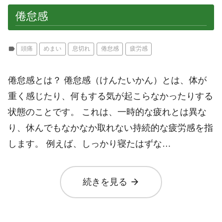
倦怠感
label
頭痛
めまい
息切れ
倦怠感
疲労感
倦怠感とは？ 倦怠感（けんたいかん）とは、体が
重く感じたり、何もする気が起こらなかったりする
状態のことです。 これは、一時的な疲れとは異な
り、休んでもなかなか取れない持続的な疲労感を指
します。 例えば、しっかり寝たはずな…
arrow_forward
続きを見る