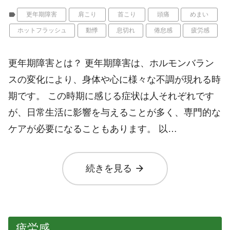
label
更年期障害
肩こり
首こり
頭痛
めまい
ホットフラッシュ
動悸
息切れ
倦怠感
疲労感
更年期障害とは？ 更年期障害は、ホルモンバラン
スの変化により、身体や心に様々な不調が現れる時
期です。 この時期に感じる症状は人それぞれです
が、日常生活に影響を与えることが多く、専門的な
ケアが必要になることもあります。 以…
arrow_forward
続きを見る
疲労感