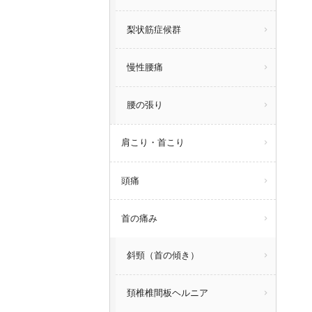
梨状筋症候群
慢性腰痛
腰の張り
肩こり・首こり
頭痛
首の痛み
斜頸（首の傾き）
頚椎椎間板ヘルニア