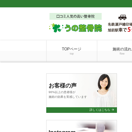
TOPページ
施術の流れ
top
flow
お客様の声
96%以上の患者様が
施術の効果を実感しています
arrow_forward
詳しくはこちら