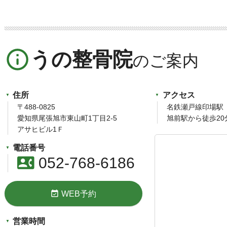
info_outline
うの整骨院
住所
アクセス
〒488-0825
名鉄瀬戸線印場駅
愛知県尾張旭市東山町1丁目2-5
旭前駅から徒歩20
アサヒビル1Ｆ
電話番号
contact_phone
052-768-6186
event_available
WEB予約
営業時間