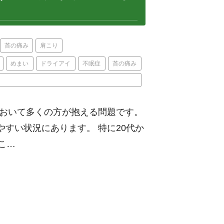
首の痛み
肩こり
めまい
ドライアイ
不眠症
首の痛み
において多くの方が抱える問題です。
すい状況にあります。 特に20代か
こ…