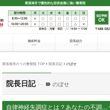
尾張旭市で慢性的な症状改善に強い整骨院
施術料金
院長紹介
price
staff
chevron_right
chevron_right
尾張旭市のうの整骨院 TOP
院長日記
のぼせ
院長日記
のぼせ
label
自律神経失調症とは？あなたの不調…