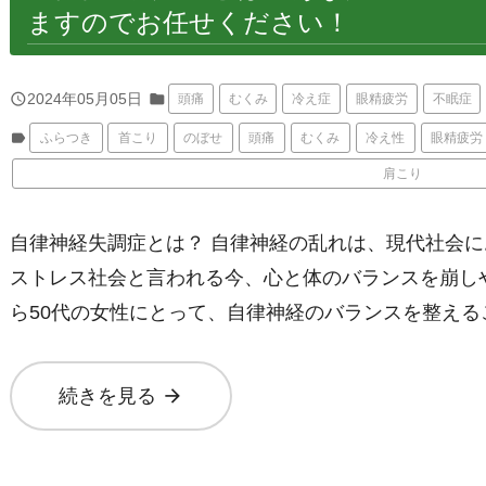
ますのでお任せください！
query_builder
2024年05月05日
folder
頭痛
むくみ
冷え症
眼精疲労
不眠症
label
ふらつき
首こり
のぼせ
頭痛
むくみ
冷え性
眼精疲労
肩こり
自律神経失調症とは？ 自律神経の乱れは、現代社会
ストレス社会と言われる今、心と体のバランスを崩しや
ら50代の女性にとって、自律神経のバランスを整える
arrow_forward
続きを見る