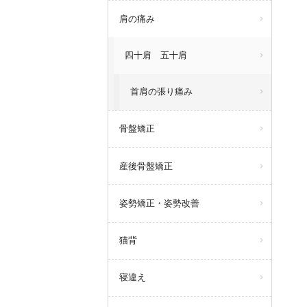
肩の痛み
四十肩 五十肩
首肩の張り痛み
骨盤矯正
産後骨盤矯正
姿勢矯正・姿勢改善
猫背
寝違え